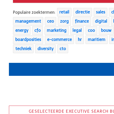
Populaire zoektermen:
retail
directie
sales
c
management
ceo
zorg
finance
digital
energy
cfo
marketing
legal
coo
bouw
boardposities
e-commerce
hr
maritiem
i
techniek
diversity
cto
GESELECTEERDE EXECUTIVE SEARCH B