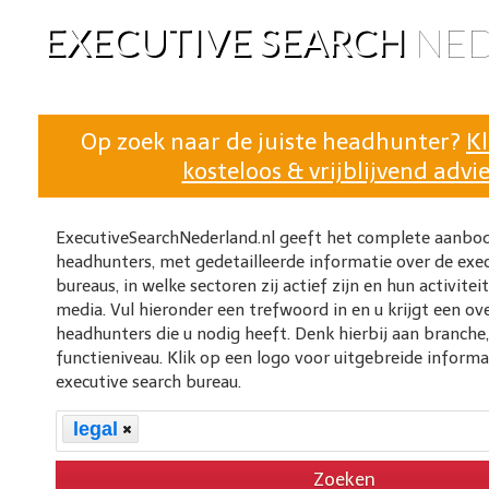
EXECUTIVE SEARCH
NE
Op zoek naar de juiste headhunter?
Kl
kosteloos & vrijblijvend advie
ExecutiveSearchNederland.nl geeft het complete aanbo
headhunters, met gedetailleerde informatie over de exec
bureaus, in welke sectoren zij actief zijn en hun activitei
media. Vul hieronder een trefwoord in en u krijgt een ov
headhunters die u nodig heeft. Denk hierbij aan branche
functieniveau. Klik op een logo voor uitgebreide informa
executive search bureau.
legal
Zoeken